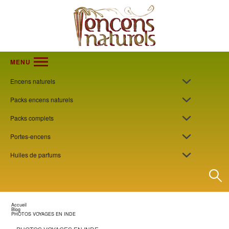
MENU
Encens naturels
Packs encens naturels
Packs complets
Portes-encens
Huiles de parfums
Accueil
Blog
PHOTOS VOYAGES EN INDE