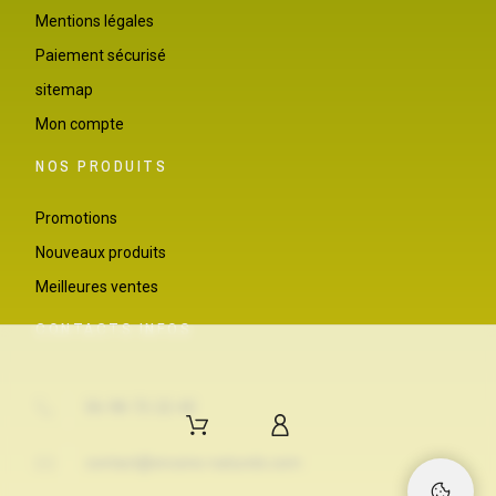
Mentions légales
Paiement sécurisé
sitemap
Mon compte
NOS PRODUITS
Promotions
Nouveaux produits
Meilleures ventes
CONTACTS INFOS
06-98-72-22-40
contact@encens-naturels.com