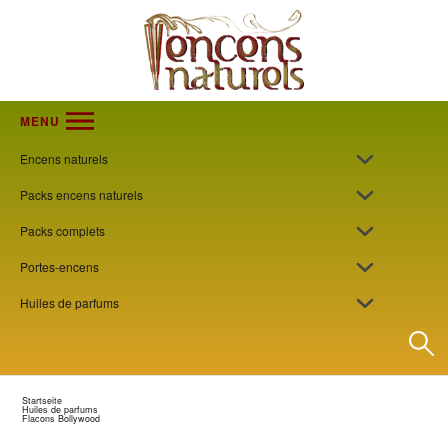
MENU
Encens naturels
Packs encens naturels
Packs complets
Portes-encens
Huiles de parfums
Startseite
Huiles de parfums
Flacons Bollywood