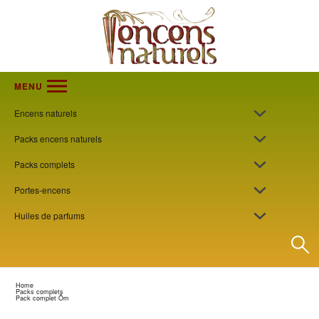
MENU
Encens naturels
Packs encens naturels
Packs complets
Portes-encens
Huiles de parfums
Home
Packs complets
Pack complet Ôm