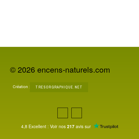
Porte-encens en BOIS DE MANGUIER TEINTÉ & SÉRIGRAPHIÉ
Dim: L 26cm x l 3,6cm x Ht 0,5cm/ Poids: 30g
Les couleurs resplendissantes de l'Inde s'invitent chez vous grâce a ces mer
symboles de protection avec Ganesh, Bouddha, Le symbole Ôm et l'Éléphant
Ces porte-encens de formes classiques se distinguent ici par leurs motifs orig
aisément en toute occasion tant ils sont légers et pratiques.
Ces magnifiques portes-encens en bois de manguier teinté de couleurs vives 
Ce sont de véritables petits portes-bonheurs qui égaieront et protègerons votr
© 2026 encens-naturels.com
Création :
TRESORGRAPHIQUE.NET
4,8 Excellent : Voir nos
217
avis sur