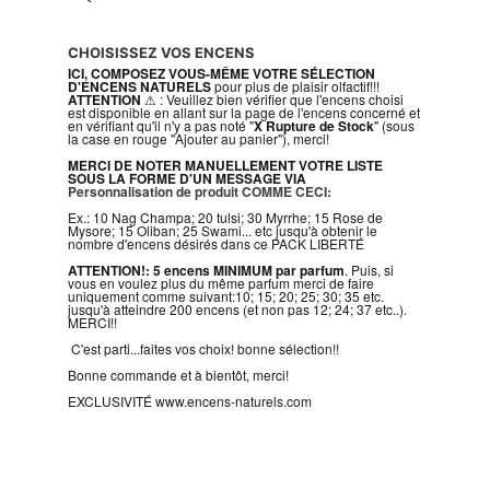
CHOISISSEZ VOS ENCENS
ICI, COMPOSEZ VOUS-MÊME VOTRE SÉLECTION
D'ENCENS NATURELS
pour plus de plaisir olfactif!!!
ATTENTION
⚠ : Veuillez bien vérifier que l'encens choisi
est disponible en allant sur la page de l'encens concerné et
en vérifiant qu'il n'y a pas noté "
X Rupture de Stock
" (sous
la case en rouge "Ajouter au panier"), merci!
MERCI DE NOTER MANUELLEMENT VOTRE LISTE
SOUS LA FORME D'UN MESSAGE VIA
Personnalisation de produit
COMME CECI:
Ex.: 10 Nag Champa; 20 tulsi; 30 Myrrhe; 15 Rose de
Mysore; 15 Oliban; 25 Swami... etc jusqu'à obtenir le
nombre d'encens désirés dans ce PACK LIBERTÉ
ATTENTION!: 5 encens MINIMUM par parfum
. Puis, si
vous en voulez plus du même parfum merci de faire
uniquement comme suivant:10; 15; 20; 25; 30; 35 etc.
jusqu'à atteindre 200 encens (et non pas 12; 24; 37 etc..).
MERCI!!
C'est parti...faites vos choix! bonne sélection!!
Bonne commande et à bientôt, merci!
EXCLUSIVITÉ www.encens-naturels.com