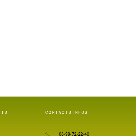
la mystique indienne et ses
 et l'on peut les déplacer
sus de l'iconographie indienne.
ITS
CONTACTS INFOS
06-98-72-22-40