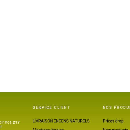
a ces merveilleux portes-encens multicolores décorés de sérigraphies aux motifs de 
Éléphant.
ifs originaux et leurs couleurs vives. Ils réceptionnent parfaitement bien la cendre
s vives et gaies sont entièrement sérigraphiés à la main de motifs symboliques is
rons votre intérieur.
SERVICE CLIENT
NOS PRODU
LIVRAISON ENCENS NATURELS
Prices drop
Voir nos
217
ur