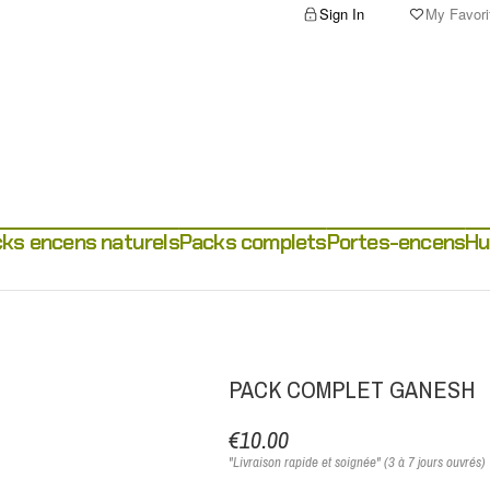
Sign In
My Favori
ks encens naturels
Packs complets
Portes-encens
Hu
PACK COMPLET GANESH
€10.00
"Livraison rapide et soignée" (3 à 7 jours ouvrés)