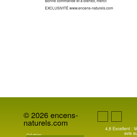
Bonne commande et à bientôt, merci!
EXCLUSIVITÉ www.encens-naturels.com
Pack complet Ganesh
Porte-encens en BOIS DE MANGUIER TEINTÉ & SÉRIGRAPHIÉ
Dim: L 26cm x l 3,6cm x Ht 0,5cm/ Poids: 30g
Les couleurs resplendissantes de l'Inde s'invitent chez vous grâce 
symboles de protection avec Ganesh, Bouddha, Le symbole Ôm et l'
Ces porte-encens de formes classiques se distinguent ici par leurs mot
aisément en toute occasion tant ils sont légers et pratiques.
Ces magnifiques portes-encens en bois de manguier teinté de couleur
Ce sont de véritables petits portes-bonheurs qui égaieront et protège
© 2026 encens-
naturels.com
4,8 Excellent : 
avis s
Création :