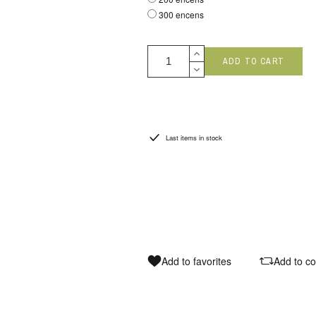
300 encens
ADD TO CART
Last items in stock
Add to favorites
Add to c