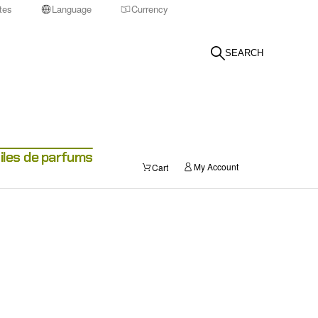
tes
Language
Currency
SEARCH
iles de parfums
My Account
Cart