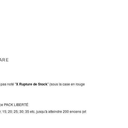
ARE
 pas noté "
X Rupture de Stock
" (sous la case en rouge
ns ce PACK LIBERTÉ
15; 20; 25; 30; 35 etc. jusqu'à atteindre 200 encens (et