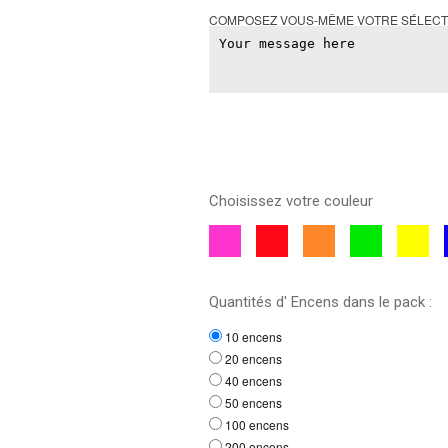
COMPOSEZ VOUS-MÊME VOTRE SÉLECTI
Choisissez votre couleur
Pink
Red
Orange
Green
Yellow
Quantités d' Encens dans le pack :
10 encens
20 encens
40 encens
50 encens
100 encens
200 encens