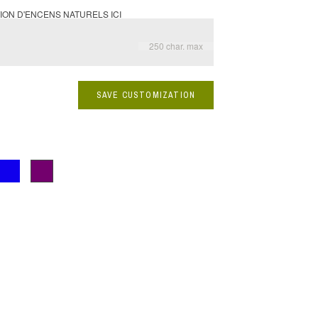
ON D'ENCENS NATURELS ICI
250 char. max
SAVE CUSTOMIZATION
Bleu foncé
Mauve