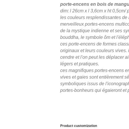
porte-encens en bois de mangui
dim: l 26cm x l 3,6cm x ht 0,5cm/ 
les couleurs resplendissantes de l
merveilleux portes-encens multico
de la mystique indienne et ses s
bouddha, le symbole ôm et l'éléph
ces porte-encens de formes classiq
originaux et leurs couleurs vives. 
cendre et l'on peut les déplacer a
légers et pratiques.
ces magnifiques portes-encens en
vives et gaies sont entièrement sé
symboliques issus de l'iconographi
portes-bonheurs qui égaieront et p
Product customization