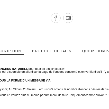
SCRIPTION
PRODUCT DETAILS
QUICK COMP
'ENCENS NATURELS
pour plus de plaisir olfactif!!!
i est disponible en allant sur la page de l'encens concerné et en vérifiant qu'il n'y a
OUS LA FORME D'UN MESSAGE VIA
ysore; 15 Oliban; 25 Swami... etc jusqu'à obtenir le nombre d'encens désirés da
si vous en voulez plus du même parfum merci de faire uniquement comme suivant:10; 