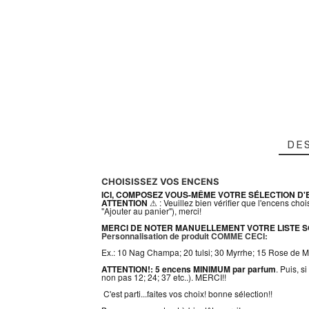
DE
CHOISISSEZ VOS ENCENS
ICI, COMPOSEZ VOUS-MÊME VOTRE SÉLECTION D
ATTENTION
⚠ : Veuillez bien vérifier que l'encens chois
"Ajouter au panier"), merci!
MERCI DE NOTER MANUELLEMENT VOTRE LISTE S
Personnalisation de produit
COMME CECI:
Ex.: 10 Nag Champa; 20 tulsi; 30 Myrrhe; 15 Rose de M
ATTENTION!: 5 encens MINIMUM par parfum
. Puis, 
non pas 12; 24; 37 etc..). MERCI!!
C'est parti...faites vos choix! bonne sélection!!