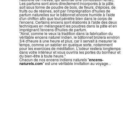
Les parfums sont alors directement incorporés à la pâte,
soit sous forme de poudre de bois, de fleurs, d'épices, de
fruits ou de résines, soit par l'imprégnation d'huiles de
parfum naturelles sur le bâtonnet encore humide à l'aide
d'un chiffon afin que tout pénètre bien dans le corps de
l'encens. Certains encens sont élaborés à l'aide des deux
techniques en mélangeant les poudres dans la pâte et en
imprégnant l'encens d'huiles de parfum.
"Ainsi, comme le veux la tradition dans la fabrication du
véritable encens naturel indien, le bâtonnet brûlera environ
3/4 d'heure à une heure et plus, car il servait à mesurer le
temps, comme un sablier en quelque sorte, notamment
pour les exercices de méditation. L'odeur restera longtemps
dans votre intérieur et vous ouvrira les portes du bonheur et
du bien-être à toute heure."
Chacun de nos encens indiens naturels "
encens-
naturels.com
" est une véritable invitation au voyage...
Encens Naturel PATCHOULI DOUX