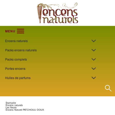
MENU
Encens naturels
Packs encens naturels
Packs complets
Portes-encens
Huiles de parfums
Startseite
Encens naturels
Les fleuris
Encens Naturel PATCHOULI DOUX