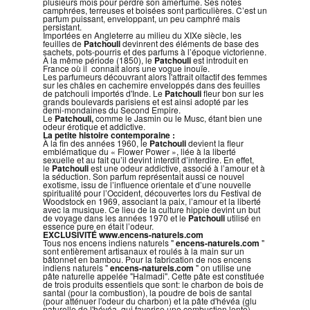
plusieurs mois pour perdre son amertume. Ses notes
camphrées, terreuses et boisées sont particulières. C’est un
parfum puissant, enveloppant, un peu camphré mais
persistant.
Importées en Angleterre au milieu du XIXe siècle, les
feuilles de
Patchouli
devinrent des éléments de base des
sachets, pots-pourris et des parfums à l’époque victorienne.
À la même période (1850), le
Patchouli
est introduit en
France où il connaît alors une vogue inouïe.
Les parfumeurs découvrant alors l'attrait olfactif des femmes
sur les châles en cachemire enveloppés dans des feuilles
de patchouli importés d'Inde. Le
Patchouli
fleur bon sur les
grands boulevards parisiens et est ainsi adopté par les
demi-mondaines du Second Empire.
Le
Patchouli,
comme le Jasmin ou le Musc, étant bien une
odeur érotique et addictive.
La petite histoire contemporaine :
À la fin des années 1960, le
Patchouli
devient la fleur
emblématique du « Flower Power », liée à la liberté
sexuelle et au fait qu’il devint interdit d’interdire. En effet,
le
Patchouli
est une odeur addictive, associé à l’amour et à
la séduction. Son parfum représentait aussi ce nouvel
exotisme, issu de l’influence orientale et d’une nouvelle
spiritualité pour l’Occident, découvertes lors du Festival de
Woodstock en 1969, associant la paix, l’amour et la liberté
avec la musique. Ce lieu de la culture hippie devint un but
de voyage dans les années 1970 et le
Patchouli
utilisé en
essence pure en était l’odeur.
EXCLUSIVITÉ
www.encens-naturels.com
Tous nos encens indiens naturels "
encens-naturels.com
"
sont entièrement artisanaux et roulés à la main sur un
bâtonnet en bambou. Pour la fabrication de nos encens
indiens naturels "
encens-naturels.com
" on utilise une
pâte naturelle appelée "Halmadi". Cette pâte est constituée
de trois produits essentiels que sont: le charbon de bois de
santal (pour la combustion), la poudre de bois de santal
(pour atténuer l'odeur du charbon) et la pâte d'hévéa (glu
naturelle de l'hévéa, qui favorise une combustion lente).