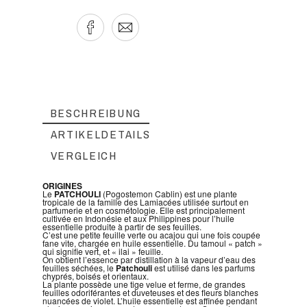
BESCHREIBUNG
ARTIKELDETAILS
VERGLEICH
ORIGINES
Le
PATCHOULI
(Pogostemon Cablin) est une plante
tropicale de la famille des Lamiacées utilisée surtout en
parfumerie et en cosmétologie. Elle est principalement
cultivée en Indonésie et aux Philippines pour l’huile
essentielle produite à partir de ses feuilles.
C’est une petite feuille verte ou acajou qui une fois coupée
fane vite, chargée en huile essentielle. Du tamoul « patch »
qui signifie vert, et « ilai » feuille.
On obtient l’essence par distillation à la vapeur d’eau des
feuilles séchées, le
Patchouli
est utilisé dans les parfums
chyprés, boisés et orientaux.
La plante possède une tige velue et ferme, de grandes
feuilles odoriférantes et duveteuses et des fleurs blanches
nuancées de violet. L’huile essentielle est affinée pendant