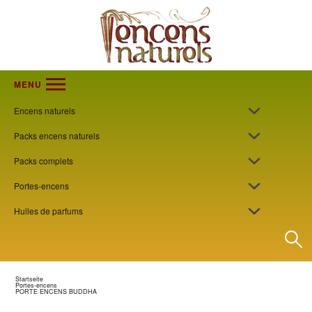
MENU
Encens naturels
Packs encens naturels
Packs complets
Portes-encens
Huiles de parfums
Startseite
Portes-encens
PORTE ENCENS BUDDHA