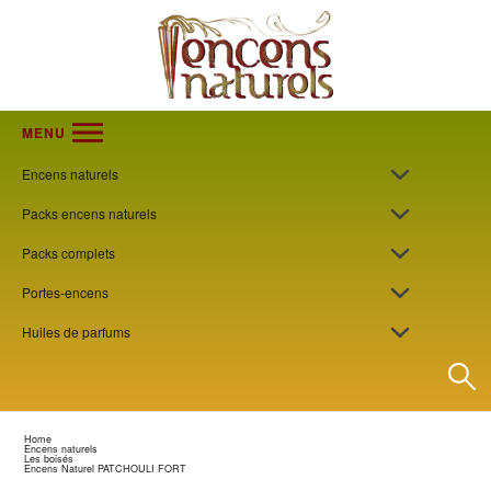
MENU
Encens naturels
Packs encens naturels
Packs complets
Portes-encens
Huiles de parfums
Home
Encens naturels
Les boisés
Encens Naturel PATCHOULI FORT