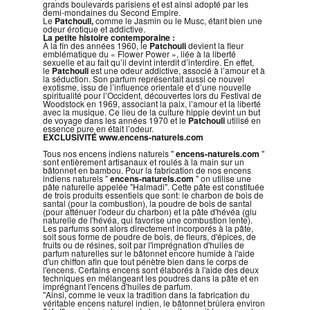
grands boulevards parisiens et est ainsi adopté par les
demi-mondaines du Second Empire.
Le
Patchouli,
comme le Jasmin ou le Musc, étant bien une
odeur érotique et addictive.
La petite histoire contemporaine :
À la fin des années 1960, le
Patchouli
devient la fleur
emblématique du « Flower Power », liée à la liberté
sexuelle et au fait qu’il devint interdit d’interdire. En effet,
le
Patchouli
est une odeur addictive, associé à l’amour et à
la séduction. Son parfum représentait aussi ce nouvel
exotisme, issu de l’influence orientale et d’une nouvelle
spiritualité pour l’Occident, découvertes lors du Festival de
Woodstock en 1969, associant la paix, l’amour et la liberté
avec la musique. Ce lieu de la culture hippie devint un but
de voyage dans les années 1970 et le
Patchouli
utilisé en
essence pure en était l’odeur.
EXCLUSIVITÉ
www.encens-naturels.com
Tous nos encens indiens naturels "
encens-naturels.com
"
sont entièrement artisanaux et roulés à la main sur un
bâtonnet en bambou. Pour la fabrication de nos encens
indiens naturels "
encens-naturels.com
" on utilise une
pâte naturelle appelée "Halmadi". Cette pâte est constituée
de trois produits essentiels que sont: le charbon de bois de
santal (pour la combustion), la poudre de bois de santal
(pour atténuer l'odeur du charbon) et la pâte d'hévéa (glu
naturelle de l'hévéa, qui favorise une combustion lente).
Les parfums sont alors directement incorporés à la pâte,
soit sous forme de poudre de bois, de fleurs, d'épices, de
fruits ou de résines, soit par l'imprégnation d'huiles de
parfum naturelles sur le bâtonnet encore humide à l'aide
d'un chiffon afin que tout pénètre bien dans le corps de
l'encens. Certains encens sont élaborés à l'aide des deux
techniques en mélangeant les poudres dans la pâte et en
imprégnant l'encens d'huiles de parfum.
"Ainsi, comme le veux la tradition dans la fabrication du
véritable encens naturel indien, le bâtonnet brûlera environ