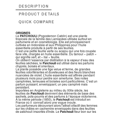
DESCRIPTION
PRODUCT DETAILS
QUICK COMPARE
ORIGINES
Le
PATCHOULI
(Pogostemon Cablin) est une plante
tropicale de la famille des Lamiacées utilisée surtout en
parfumerie et en cosmétologie. Elle est principalement
cultivée en Indonésie et aux Philippines pour l’huile
essentielle produite à partir de ses feuilles.
C’est une petite feuille verte ou acajou qui une fois coupée
fane vite, chargée en huile essentielle. Du tamoul « patch »
qui signifie vert, et « ilai » feuille.
On obtient l’essence par distillation à la vapeur d’eau des
feuilles séchées, le
Patchouli
est utilisé dans les parfums
chyprés, boisés et orientaux.
La plante possède une tige velue et ferme, de grandes
feuilles odoriférantes et duveteuses et des fleurs blanches
nuancées de violet. L’huile essentielle est affinée pendant
plusieurs mois pour perdre son amertume. Ses notes
camphrées, terreuses et boisées sont particulières. C’est un
parfum puissant, enveloppant, un peu camphré mais
persistant.
Importées en Angleterre au milieu du XIXe siècle, les
feuilles de
Patchouli
devinrent des éléments de base des
sachets, pots-pourris et des parfums à l’époque victorienne.
À la même période (1850), le
Patchouli
est introduit en
France où il connaît alors une vogue inouïe.
Les parfumeurs découvrant alors l'attrait olfactif des femmes
sur les châles en cachemire enveloppés dans des feuilles
de patchouli importés d'Inde. Le
Patchouli
fleur bon sur les